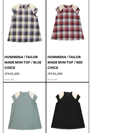
HOMMENA / TAILOR
HOMMENA / TAILOR
MADE MINI TOP / BLUE
MADE MINI TOP / RED
CHECK
CHECK
가격
가격
JP¥45,400
JP¥45,400
부가세 포함:
부가세 포함: