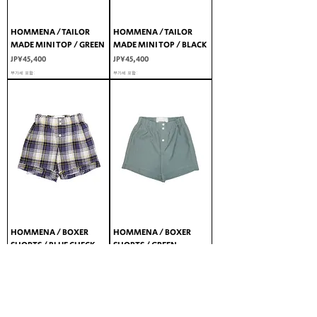
HOMMENA / TAILOR
HOMMENA / TAILOR
MADE MINI TOP / GREEN
MADE MINI TOP / BLACK
가격
가격
JP¥45,400
JP¥45,400
부가세 포함:
부가세 포함:
HOMMENA / BOXER
HOMMENA / BOXER
SHORTS / BLUE CHECK
SHORTS / GREEN
가격
가격
JP¥40,700
JP¥40,700
부가세 포함:
부가세 포함: