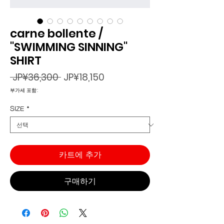
carne bollente /
"SWIMMING SINNING"
SHIRT
일
할
 JP¥36,300 
JP¥18,150
반
인
부가세 포함:
가
가
SIZE
*
카트에 추가
구매하기