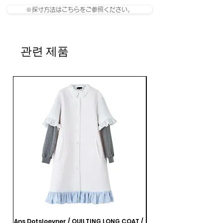
※採寸方法はこちらをご参照ください。
관련 제품
Ans Dotsloevner / QUILTING LONG COAT /
Ans Dotsloevner / DOUB