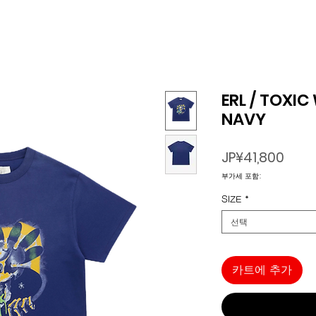
ERL / TOXIC
NAVY
가
JP¥41,800
격
부가세 포함:
SIZE
*
선택
카트에 추가