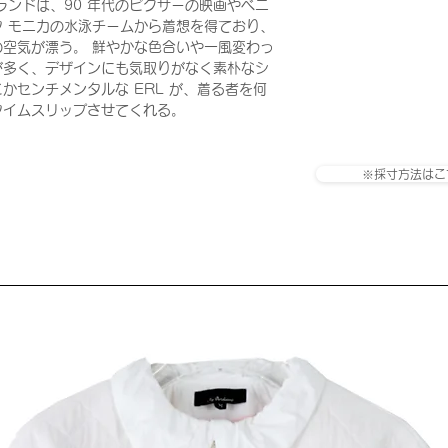
ランドは、90 年代のピクサーの映画やベニ
 モニカの水泳チームから着想を得ており、
空気が漂う。 鮮やかな色合いや一風変わっ
が多く、デザインにも気取りがなく素朴なシ
かセンチメンタルな ERL が、着る者を何
タイムスリップさせてくれる。
※採寸方法はこ