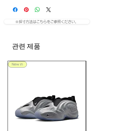
※採寸方法はこちらをご参照ください。
관련 제품
New in
New in