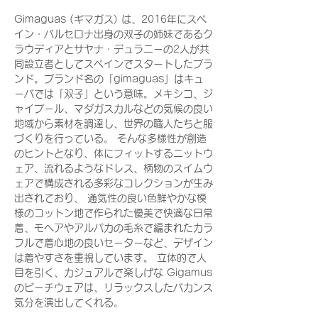
Gimaguas (ギマガス) は、2016年にスペ
イン・バルセロナ出身の双子の姉妹であるク
ラウディアとサヤナ・デュラニーの2人が共
同設立者としてスペインでスタートしたブラ
ンド。ブランド名の「gimaguas」はキュ
ーバでは「双子」という意味。メキシコ、ジ
ャイプール、マダガスカルなどの気候の良い
地域から素材を調達し、世界の職人たちと服
づくりを行っている。 そんな多様性が創造
のヒントとなり、体にフィットするニットウ
ェア、流れるようなドレス、柄物のスイムウ
ェアで構成される多彩なコレクションが生み
出されており、 通気性の良い色鮮やかな模
様のコットン地で作られた優美で快適な日常
着、モヘアやアルパカの毛糸で編まれたカラ
フルで着心地の良いセーターなど、デザイン
は着やすさを重視しています。 立体的で人
目を引く、カジュアルで楽しげな Gigamus
のビーチウェアは、リラックスしたバカンス
気分を演出してくれる。