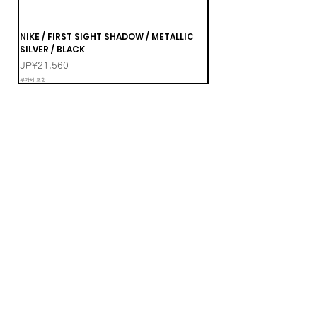
NIKE / FIRST SIGHT SHADOW / METALLIC
NIKE / FIRST SIGHT SHA
SILVER / BLACK
MULTI-COLOR-MTLC DA
가격
가격
JP¥21,560
JP¥21,560
부가세 포함:
부가세 포함: