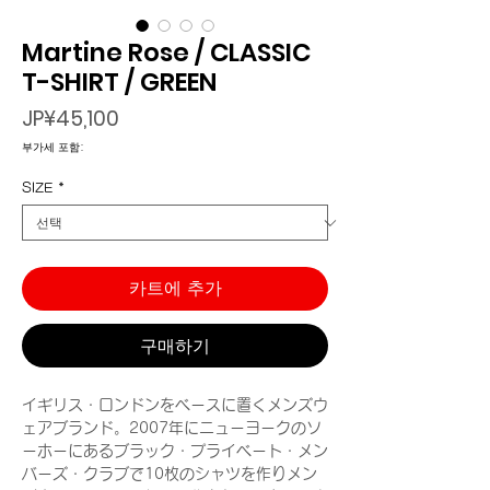
Martine Rose / CLASSIC
T-SHIRT / GREEN
가
JP¥45,100
격
부가세 포함:
SIZE
*
카트에 추가
구매하기
イギリス・ロンドンをベースに置くメンズウ
ェアブランド。2007年にニューヨークのソ
ーホーにあるブラック・プライベート・メン
バーズ・クラブで10枚のシャツを作りメン