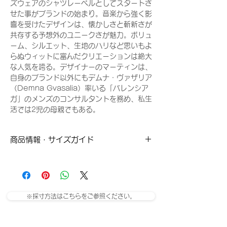
ズウェアのシャツレーベルとしてスタートさ
せた事がブランドの始まり。音楽から強く影
響を受けたデザインは、懐かしさと斬新さが
共存する予想外のユニークさが魅力。ボリュ
ーム、シルエット、生地のハリなど思いもよ
らぬウィットに富んだクリエーションは絶大
な人気を誇る。デザイナーのマーティンは、
自身のブランド以外にもデムナ・ヴァザリア
（Demna Gvasalia）率いる「バレンシア
ガ」のメンズのコンサルタントを務め、私生
活では2児の母親でもある。
商品情報・サイズガイド
Sサイズ
着丈：68cm
肩幅：51cm
身幅：54cm
※採寸方法はこちらをご参照ください。
袖丈：25cm
Mサイズ
着丈：69cm