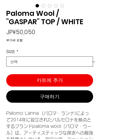
Paloma Wool /
"GASPAR" TOP / WHITE
가
JP¥50,050
격
부가세 포함:
SIZE
*
카트에 추가
구매하기
Palomo Lanna (パロマ・ランナ)によっ
て2014年に設立されたバルセロナを拠点と
するブランドpaloma wool［パロマ・ウー
ル］は、アーティスティックな探求への献身