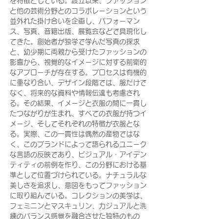
を特徴としている。設立以来、ファッション
と他の芸術分野とのコラボレーションという
並外れた掛け合いを企画し、パフォーマン
ス、写真、音籍出版、展覧会などで具現化し
てきた。創始者が独学で学んだ写真の探求
と、幼少期に両親から受けたファッションの
影響から、視覚的なイメージに対する前衛的
なアプローチが存在する。プロセスは有機的
に重なり合い、デザイン段階では、服だけで
なく、将来的な資料や情報伝達も考慮され
る。その結果、イメージと衣服の間に一貫し
たつながりが生まれ、すべての衣服が持つイ
メージ、そしてそれぞれの特徴が衣服とな
る。実際、この一貫性は偶然の産物ではな
く、このブランドによって語られるユニーク
な言語の反映であり、ビジュアル・アイデン
ティティの前例を作り、この分野における基
準として位置づけられている。ナチュラルな
美しさを追求し、意図をもってファッション
に取り組んでいる。コレクションの美学は、
フェミニンとマスキュリン、カジュアルと洗
練のバランス感覚を融合させた独特のもの