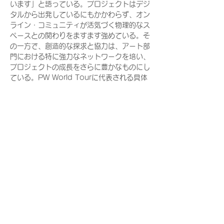
います」と語っている。プロジェクトはデジ
タルから出発しているにもかかわらず、オン
ライン・コミュニティが活気づく物理的なス
ペースとの関わりをますます強めている。そ
の一方で、創造的な探求と協力は、アート部
門における特に強力なネットワークを培い、
プロジェクトの成長をさらに豊かなものにし
ている。PW World Tourに代表される具体
的な存在感の拡大は、デジタルの世界を超え
て個人的にコミュニティと関わることを目指
している。
Size Guide
XSサイズ
Sサイズ
肩幅：34cm
肩幅：35.5cm
※採寸方法はこちらをご参照ください。
身幅：42.5cm
身幅：44cm