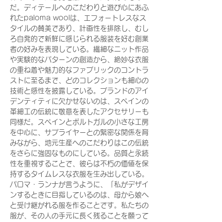
だ。ディテールへのこだわりと遊び心にあふ
れたpaloma woolは、エフォートレスなス
タイルの賛美であり、計画性を排除し、むし
ろ自発的で新鮮に感じられる服装を好む創業
者の好みを表現している。繊細なニット作品
や実験的なパターンの創造から、絶妙な衣服
の重ね着や魅力的なファブリックのコントラ
ストに至るまで、どのコレクションも細心の
技術と感性を披露している。ブランドのアイ
デンティティに欠かせないのは、スペインの
革細工の伝統に敬意を表したアクセサリーも
同様だ。スペインとポルトガルの小さな工房
を中心に、サプライヤーとの緊密な関係を育
みながら、地元生産へのこだわりはこの伝統
をさらに強固なものにしている。品質と永続
性を重視することで、彼らは不朽の価値を保
持するタイムレスな衣服を生み出している。
パロマ・ランナが言うように、「私がデザイ
ンするときに目指しているのは、母から娘へ
と受け継がれる服を作ることです。私たちの
服が、その人の手元に長く残ることを願って