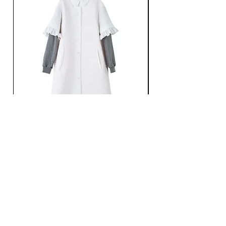
Ans Dotsloevner / QUILTING LONG COAT /
Ans Dotsloevner / DOUB
WHITE
가격
JP¥165,000
가격
JP¥121,000
부가세 포함:
부가세 포함: