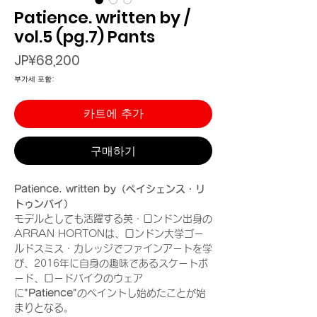
Patience. written by /
vol.5 (pg.7) Pants
가
JP¥68,200
격
부가세 포함:
카트에 추가
구매하기
Patience. written by（ペイシェンス・リ
トゥンバイ）
モデルとしても活躍する英・ロンドン出身の
ARRAN HORTONは、ロンドン大学ゴー
ルドスミス・カレッジでファインアートを学
び、2016年に自身の趣味であるスケートボ
ード、ロードバイクのウェア
に
"Patience"
のペイントし始めたことが始
まりとなる。