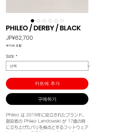
PHILEO / DERBY / BLACK
가
JP¥62,700
격
부가세 포함:
SIZE
*
카트에 추가
구매하기
Phileo は 2019年に設立されたブランド。
創設者の Philéo Landowski が 17歳の時
に立ち上げたパリを拠点とするフットウェア