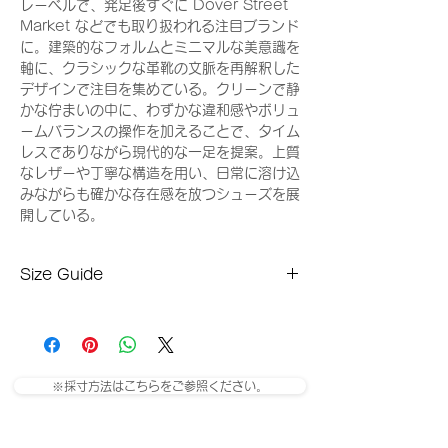
レーベルで、発足後すぐに Dover Street
Market などでも取り扱われる注目ブランド
に。建築的なフォルムとミニマルな美意識を
軸に、クラシックな革靴の文脈を再解釈した
デザインで注目を集めている。クリーンで静
かな佇まいの中に、わずかな違和感やボリュ
ームバランスの操作を加えることで、タイム
レスでありながら現代的な一足を提案。上質
なレザーや丁寧な構造を用い、日常に溶け込
みながらも確かな存在感を放つシューズを展
開している。
Size Guide
EUR
JPN / cm
US
UK
38
25
7
5
※採寸方法はこちらをご参照ください。