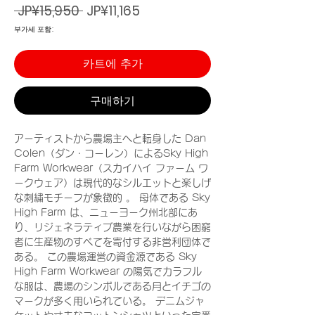
일
할
 JP¥15,950 
JP¥11,165
반
인
부가세 포함:
가
가
카트에 추가
구매하기
アーティストから農場主へと転身した Dan
Colen（ダン・コーレン）によるSky High
Farm Workwear（スカイハイ ファーム ワ
ークウェア）は現代的なシルエットと楽しげ
な刺繍モチーフが象徴的 。 母体である Sky
High Farm は、ニューヨーク州北部にあ
り、リジェネラティブ農業を行いながら困窮
者に生産物のすべてを寄付する非営利団体で
ある。 この農場運営の資金源である Sky
High Farm Workwear の陽気でカラフル
な服は、農場のシンボルである月とイチゴの
マークが多く用いられている。 デニムジャ