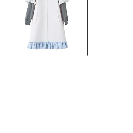
Ans Dotsloevner / QUILTING LONG COAT /
Ans Dotsloevner / DOUB
WHITE
가격
JP¥165,000
가격
JP¥121,000
부가세 포함:
부가세 포함: