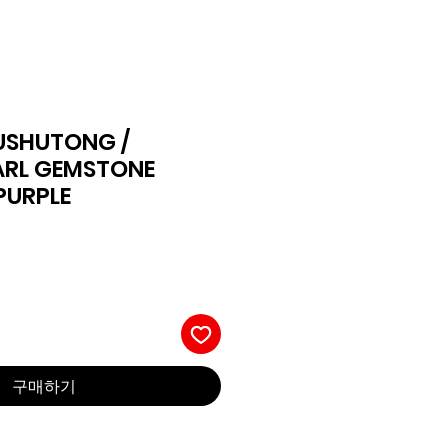
USHUTONG /
ARL GEMSTONE
PURPLE
구매하기