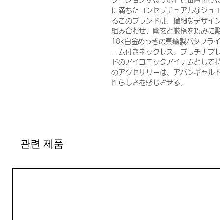
レーションするラボ」と位置付ける
に満ちたコンセプチュアルなジュエ
るこのブランドは、繊細なデザイ
組み合わせ、幽玄と厳格を巧みに
18k白金めっきの真鍮製バタフラ
ーム付きネックレス、プラチナプ
ドのアイコニックアイテムとして持
のアクセサリーは、アバンギャル
性らしさを感じさせる。
관련 제품