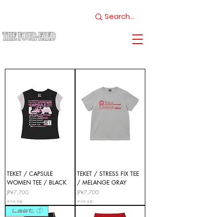
TEKET / CAPSULE
TEKET / STRESS FIX TEE
WOMEN TEE / BLACK
/ MELANGE GRAY
가격
가격
JP¥7,700
JP¥7,700
부가세 포함:
부가세 포함:
Last ①