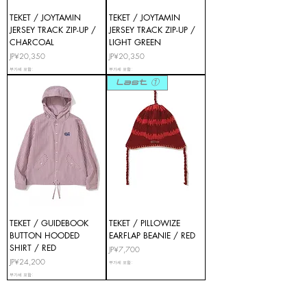
TEKET / JOYTAMIN
TEKET / JOYTAMIN
JERSEY TRACK ZIP-UP /
JERSEY TRACK ZIP-UP /
CHARCOAL
LIGHT GREEN
가격
가격
JP¥20,350
JP¥20,350
부가세 포함:
부가세 포함:
Last ①
TEKET / GUIDEBOOK
TEKET / PILLOWIZE
BUTTON HOODED
EARFLAP BEANIE / RED
SHIRT / RED
가격
JP¥7,700
가격
JP¥24,200
부가세 포함:
부가세 포함: