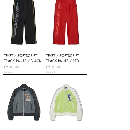
TEKET / SOFTSCRIPT
TEKET / SOFTSCRIPT
TRACK PANTS / BLACK
TRACK PANTS / RED
가격
가격
JP¥18,150
JP¥18,150
부가세 포함:
부가세 포함: