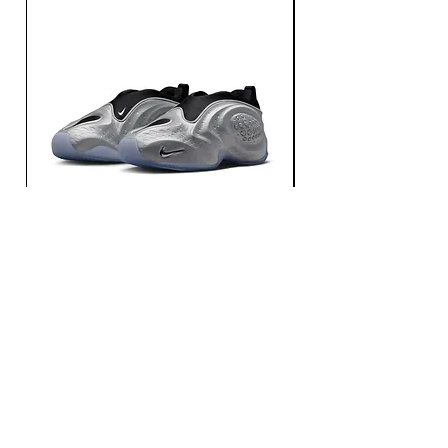
NIKE / FIRST SIGHT SHADOW / METALLIC
NIKE / FIRST SIGHT SHA
SILVER / BLACK
MULTI-COLOR-MTLC DA
가격
가격
JP¥21,560
JP¥21,560
부가세 포함:
부가세 포함: