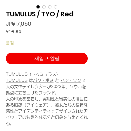
TUMULUS / TYO / Red
가
JP¥17,050
격
부가세 포함:
품절
재입고 알림
TUMULUS（トゥミュラス）
TUMULUS
は
パク・ボミ
と
ハン・ソン
2
人の女性ディレクターが2023年、ソウルを
拠点に立ち上げたブランド。
人の印象を左右し、実用性と審美性の境目に
ある眼鏡（アイウェア）。彼女たちの独特な
感性とアイデンティティでデザインされたア
イウェアは独創的な気分と印象を与えてくれ
る。