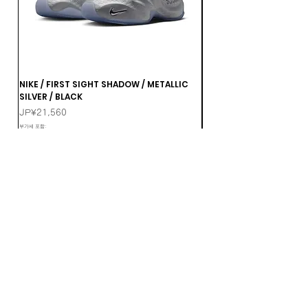
NIKE / FIRST SIGHT SHADOW / METALLIC
NIKE / FIRST SIGHT SHA
SILVER / BLACK
MULTI-COLOR-MTLC DA
가격
가격
JP¥21,560
JP¥21,560
부가세 포함:
부가세 포함: