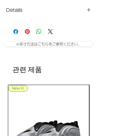
Details
Material
Lens
Temple
Front
W/H（mm）
Acetate
54mm/30mm
145mm
142mm
※採寸方法はこちらをご参照ください。
관련 제품
New in
New in