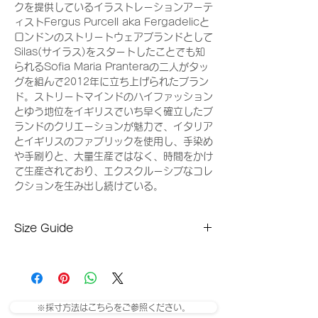
クを提供しているイラストレーションアーテ
ィストFergus Purcell aka Fergadelicと
ロンドンのストリートウェアブランドとして
Silas(サイラス)をスタートしたことでも知
られるSofia Maria Pranteraの二人がタッ
グを組んで2012年に立ち上げられたブラン
ド。ストリートマインドのハイファッション
とゆう地位をイギリスでいち早く確立したブ
ランドのクリエーションが魅力で、イタリア
とイギリスのファブリックを使用し、手染め
や手刷りと、大量生産ではなく、時間をかけ
て生産されており、エクスクルーシブなコレ
クションを生み出し続けている。
Size Guide
Pサイズ
着丈：57cm
肩幅：38cm
身幅：48cm
※採寸方法はこちらをご参照ください。
袖丈：55cm