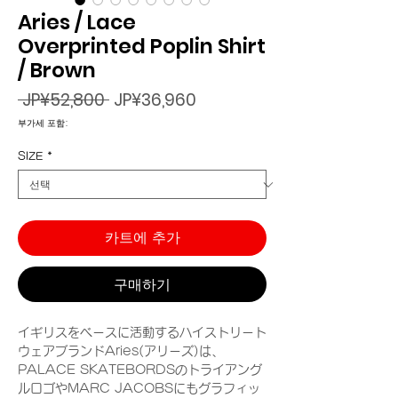
Aries / Lace
Overprinted Poplin Shirt
/ Brown
일
할
 JP¥52,800 
JP¥36,960
반
인
부가세 포함:
가
가
SIZE
*
카트에 추가
구매하기
イギリスをベースに活動するハイストリート
ウェアブランドAries(アリーズ)は、
PALACE SKATEBORDSのトライアング
ルロゴやMARC JACOBSにもグラフィッ