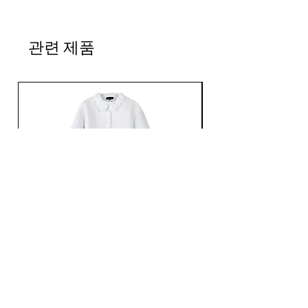
Mサイズ
着丈：75cm
관련 제품
肩幅：46cm
身幅：59cm
袖丈：53cm
Ans Dotsloevner / QUILTING LONG COAT /
Ans Dotsloevner / DOUB
WHITE
가격
JP¥165,000