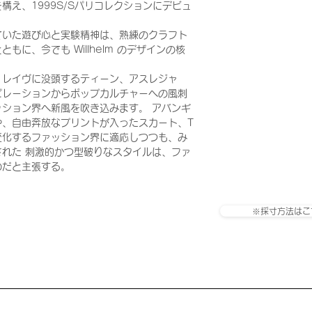
構え、1999S/Sパリコレクションにデビュ
ていた遊び心と実験精神は、熟練のクラフト
に、今でも Willhelm のデザインの核
、レイヴに没頭するティーン、アスレジャ
ピレーションからポップカルチャーへの風刺
ション界へ新風を吹き込みます。 アバンギ
や、自由奔放なプリントが入ったスカート、T
変化するファッション界に適応しつつも、み
れた 刺激的かつ型破りなスタイルは、ファ
のだと主張する。
※採寸方法はこ