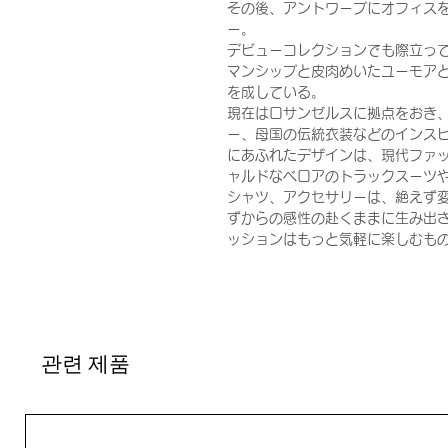
その後、アントワープにオフィスを
ー。
デビューコレクションでも際立っ
マンシップと皮肉めいたユーモアととも
を成している。
現在はロサンゼルスに拠点をおき
ー、母国の伝統衣装などのインス
にあふれたデザインは、現代ファッ
ャルドなベロアのトラックスーツ
シャツ、アクセサリーは、絶えず
ずからの感性の赴くままに生み出さ
ッションはもっと気軽に楽しむも
관련 제품