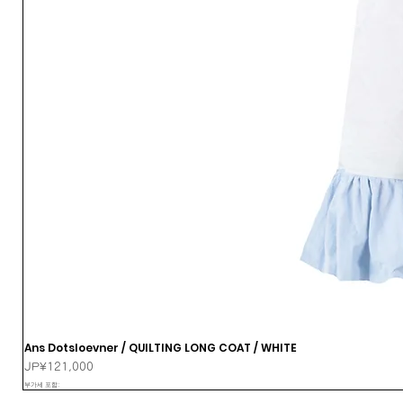
Ans Dotsloevner / QUILTING LONG COAT / WHITE
가격
JP¥121,000
부가세 포함: