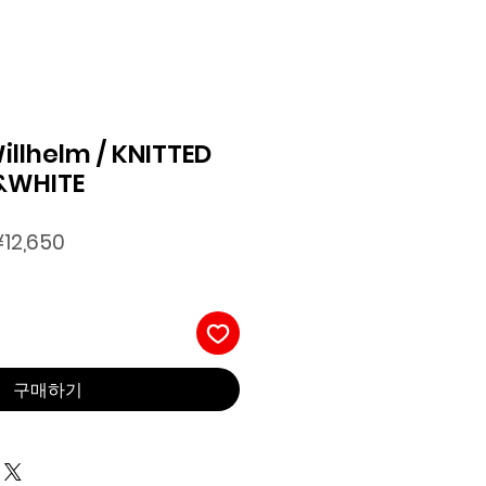
illhelm / KNITTED
E&WHITE
할
¥12,650
인
가
구매하기