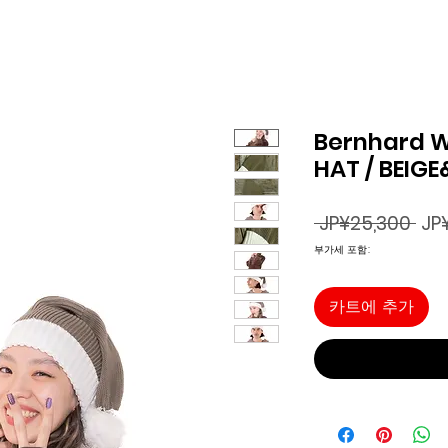
Bernhard W
HAT / BEIG
일
 JP¥25,300 
JP
반
부가세 포함:
가
카트에 추가