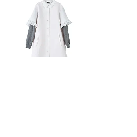
Ans Dotsloevner / QUILTING LONG COAT /
Ans Dotsloevner / DOUB
WHITE
가격
JP¥165,000
가격
JP¥121,000
부가세 포함:
부가세 포함: