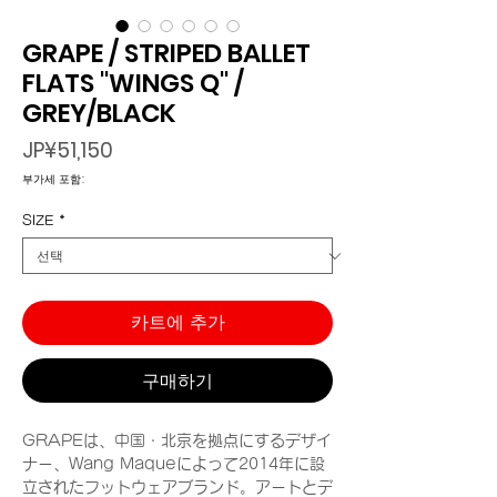
GRAPE / STRIPED BALLET
FLATS "WINGS Q" /
GREY/BLACK
가
JP¥51,150
격
부가세 포함:
SIZE
*
카트에 추가
구매하기
GRAPEは、中国・北京を拠点にするデザイ
ナー、Wang Maqueによって2014年に設
立されたフットウェアブランド。アートとデ