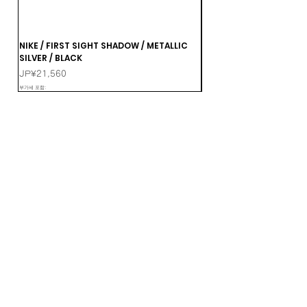
NIKE / FIRST SIGHT SHADOW / METALLIC
NIKE / FIRST SIGHT SHA
SILVER / BLACK
MULTI-COLOR-MTLC DA
가격
가격
JP¥21,560
JP¥21,560
부가세 포함:
부가세 포함: