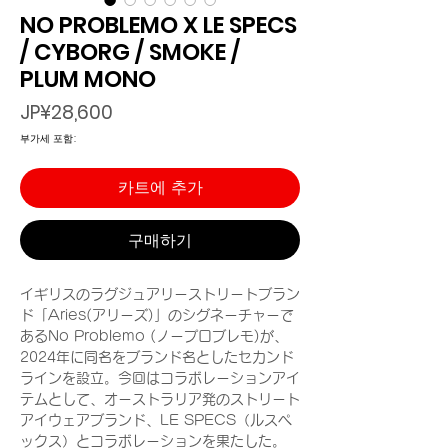
NO PROBLEMO X LE SPECS
/ CYBORG / SMOKE /
PLUM MONO
가
JP¥28,600
격
부가세 포함:
카트에 추가
구매하기
イギリスのラグジュアリーストリートブラン
ド「Aries(アリーズ)」のシグネーチャーで
あるNo Problemo (ノープロブレモ)が、
2024年に同名をブランド名としたセカンド
ラインを設立。今回はコラボレーションアイ
テムとして、オーストラリア発のストリート
アイウェアブランド、LE SPECS（ルスペ
ックス）とコラボレーションを果たした。