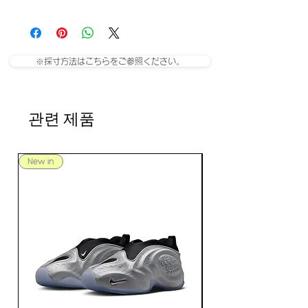
※採寸方法はこちらをご参照ください。
관련 제품
New in
New in