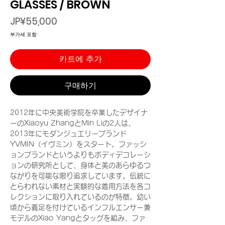
GLASSES / BROWN
가
JP¥55,000
격
부가세 포함:
카트에 추가
구매하기
2012年に中央美術学院を卒業したデザイナ
ーのXiaoyu ZhangとMin Liの2人は、
2013年にモダンジュエリーブランド
YVMIN（イヴミン）をスタート。ファッシ
ョンブランドというよりもボディデコレーシ
ョンの研究所として、身体と美のあらゆるつ
ながりを可能な限り追求しています。伝統に
とらわれない素材と実験的な着用方法を各コ
レクションに取り入れているのが特徴。幼い
頃から義足を付けているインフルエンサー兼
モデルのXiao Yangとタッグを組み、ファ