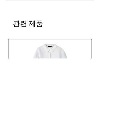
관련 제품
Ans Dotsloevner / QUILTING LONG COAT /
Ans Dotsloevner / DOUB
WHITE
가격
JP¥165,000