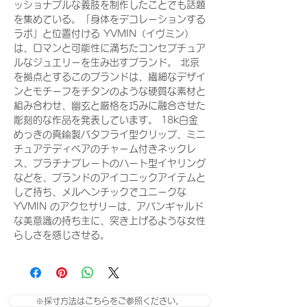
ッショナブルな義肢を制作したことでも話題
を集めている。「身体をデコレーションする
ラボ」と位置付ける YVMIN（イヴミン）
は、ロマンと可能性に満ちたコンセプチュア
ルなジュエリーを生み出すブランド。 北京
を拠点とするこのブランドは、繊細なデザイ
ンとモチーフをチタンのような硬質な素材と
組み合わせ、幽玄と厳格を巧みに融合させた
彫刻的な作品を発表しています。 18k白金
めっきの真鍮製バタフライ型クリップ、ミニ
チュアテディベアのチャーム付きネックレ
ス、プラチナプレートのハート型イヤリング
などを、ブランドのアイコニックアイテムと
して持ち、メルヘンチックでユニークな
YVMIN のアクセサリーは、アバンギャルド
な美意識の持ち主に、突き上げるような女性
らしさを感じさせる。
※採寸方法はこちらをご参照ください。