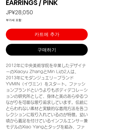
EARRINGS / PINK
가
JP¥28,050
격
부가세 포함:
카트에 추가
구매하기
2012年に中央美術学院を卒業したデザイナ
ーのXiaoyu ZhangとMin Liの2人は、
2013年にモダンジュエリーブランド
YVMIN（イヴミン）をスタート。ファッシ
ョンブランドというよりもボディデコレーシ
ョンの研究所として、身体と美のあらゆるつ
ながりを可能な限り追求しています。伝統に
とらわれない素材と実験的な着用方法を各コ
レクションに取り入れているのが特徴。幼い
頃から義足を付けているインフルエンサー兼
モデルのXiao Yangとタッグを組み、ファ