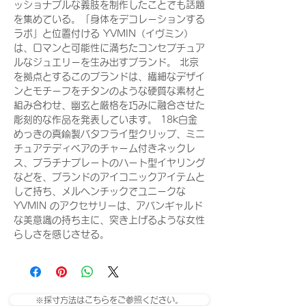
ッショナブルな義肢を制作したことでも話題
を集めている。「身体をデコレーションする
ラボ」と位置付ける YVMIN（イヴミン）
は、ロマンと可能性に満ちたコンセプチュア
ルなジュエリーを生み出すブランド。 北京
を拠点とするこのブランドは、繊細なデザイ
ンとモチーフをチタンのような硬質な素材と
組み合わせ、幽玄と厳格を巧みに融合させた
彫刻的な作品を発表しています。 18k白金
めっきの真鍮製バタフライ型クリップ、ミニ
チュアテディベアのチャーム付きネックレ
ス、プラチナプレートのハート型イヤリング
などを、ブランドのアイコニックアイテムと
して持ち、メルヘンチックでユニークな
YVMIN のアクセサリーは、アバンギャルド
な美意識の持ち主に、突き上げるような女性
らしさを感じさせる。
※採寸方法はこちらをご参照ください。