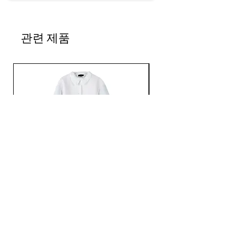
관련 제품
Ans Dotsloevner / QUILTING LONG COAT /
Ans Dotsloevner / DOUB
WHITE
가격
JP¥165,000