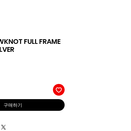
WKNOT FULL FRAME
ILVER
구매하기