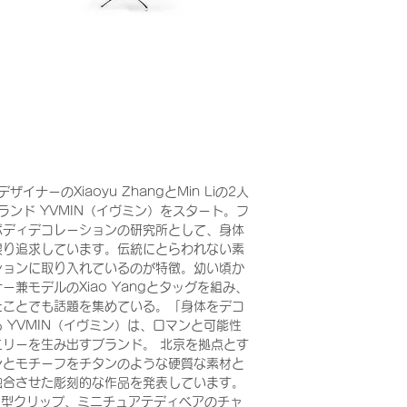
ナーのXiaoyu ZhangとMin Liの2人
ランド YVMIN（イヴミン）をスタート。フ
ボディデコレーションの研究所として、身体
限り追求しています。伝統にとらわれない素
ションに取り入れているのが特徴。幼い頃か
兼モデルのXiao Yangとタッグを組み、
たことでも話題を集めている。「身体をデコ
 YVMIN（イヴミン）は、ロマンと可能性
リーを生み出すブランド。 北京を拠点とす
ンとモチーフをチタンのような硬質な素材と
融合させた彫刻的な作品を発表しています。
イ型クリップ、ミニチュアテディベアのチャ