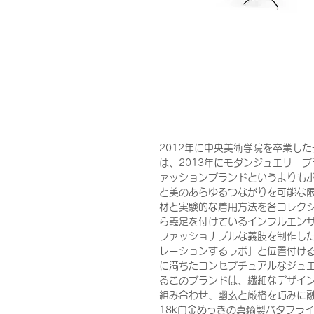
2012年に中央美術学院を卒業したデザイ
は、2013年にモダンジュエリーブ
ァッションブランドというよりも
と美のあらゆるつながりを可能な
材と実験的な着用方法を各コレク
ら義足を付けているインフルエンサー
ファッショナブルな義肢を制作し
レーションするラボ」と位置付ける
に満ちたコンセプチュアルなジュエ
るこのブランドは、繊細なデザイ
組み合わせ、幽玄と厳格を巧みに
18k白金めっきの真鍮製バタフラ