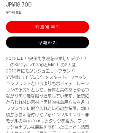
가
JP¥18,700
격
부가세 포함:
카트에 추가
구매하기
2012年に中央美術学院を卒業したデザイナ
ーのXiaoyu ZhangとMin Liの2人は、
2013年にモダンジュエリーブランド
YVMIN（イヴミン）をスタート。ファッシ
ョンブランドというよりもボディデコレーシ
ョンの研究所として、身体と美のあらゆるつ
ながりを可能な限り追求しています。伝統に
とらわれない素材と実験的な着用方法を各コ
レクションに取り入れているのが特徴。幼い
頃から義足を付けているインフルエンサー兼
モデルのXiao Yangとタッグを組み、ファ
ッショナブルな義肢を制作したことでも話題