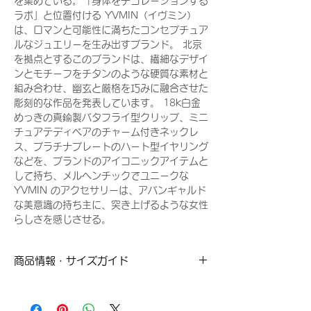
を集めている。「身体をデコレーションする
ラボ」と位置付ける YVMIN（イヴミン）
は、ロマンと可能性に満ちたコンセプチュア
ルなジュエリーを生み出すブランド。 北京
を拠点とするこのブランドは、繊細なデザイ
ンとモチーフをチタンのような硬質な素材と
組み合わせ、幽玄と厳格を巧みに融合させた
彫刻的な作品を発表しています。 18k白金
めっきの真鍮製バタフライ型クリップ、ミニ
チュアテディベアのチャーム付きネックレ
ス、プラチナプレートのハート型イヤリング
などを、ブランドのアイコニックアイテムと
して持ち、メルヘンチックでユニークな
YVMIN のアクセサリーは、アバンギャルド
な美意識の持ち主に、突き上げるような女性
らしさを感じさせる。
商品情報・サイズガイド
こちらの商品は１つ売りとなっております。
Material : Brass Plated with 18K gold