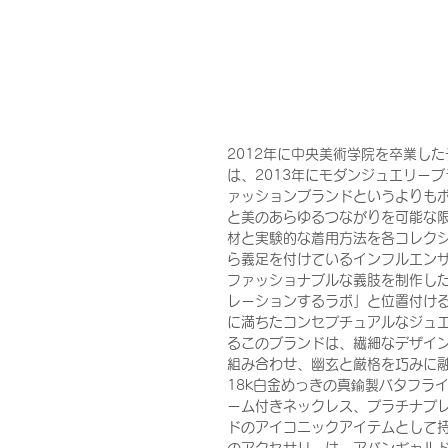
2012年に中央美術学院を卒業したデザイ
は、2013年にモダンジュエリーブ
ァッションブランドというよりも
と美のあらゆるつながりを可能な
材と実験的な着用方法を各コレク
ら義足を付けているインフルエンサー
ファッショナブルな義肢を制作し
レーションするラボ」と位置付ける
に満ちたコンセプチュアルなジュエ
るこのブランドは、繊細なデザイ
組み合わせ、幽玄と厳格を巧みに
18k白金めっきの真鍮製バタフラ
ーム付きネックレス、プラチナプ
ドのアイコニックアイテムとして持