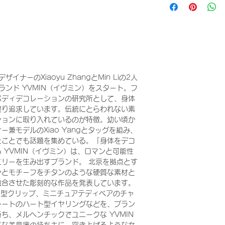
ナーのXiaoyu ZhangとMin Liの2人
ランド YVMIN（イヴミン）をスタート。フ
ボディデコレーションの研究所として、身体
限り追求しています。伝統にとらわれない素
ションに取り入れているのが特徴。幼い頃か
兼モデルのXiao Yangとタッグを組み、
たことでも話題を集めている。「身体をデコ
 YVMIN（イヴミン）は、ロマンと可能性
リーを生み出すブランド。 北京を拠点とす
ンとモチーフをチタンのような硬質な素材と
融合させた彫刻的な作品を発表しています。
イ型クリップ、ミニチュアテディベアのチャ
レートのハート型イヤリングなどを、ブラン
ち、メルヘンチックでユニークな YVMIN